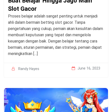
Buat Belajar Hingga Jago Main
Slot Gacor
Proses belajar adalah sangat penting untuk menjadi
ahli dalam bermain betting slot gacor. Tanpa
pengetahuan yang cukup, pemain akan kesulitan dalam
membuat keputusan yang tepat dan mengelola
keuangan dengan baik. Dengan belajar tentang cara
bermain, aturan permainan, dan strategi, pemain dapat
meningkatkan […]
June 16, 2023
Randy Hayes