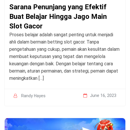
Sarana Penunjang yang Efektif
Buat Belajar Hingga Jago Main
Slot Gacor
Proses belajar adalah sangat penting untuk menjadi
ahli dalam bermain betting slot gacor. Tanpa
pengetahuan yang cukup, pemain akan kesulitan dalam
membuat keputusan yang tepat dan mengelola
keuangan dengan baik. Dengan belajar tentang cara
bermain, aturan permainan, dan strategi, pemain dapat
meningkatkan […]
June 16, 2023
Randy Hayes