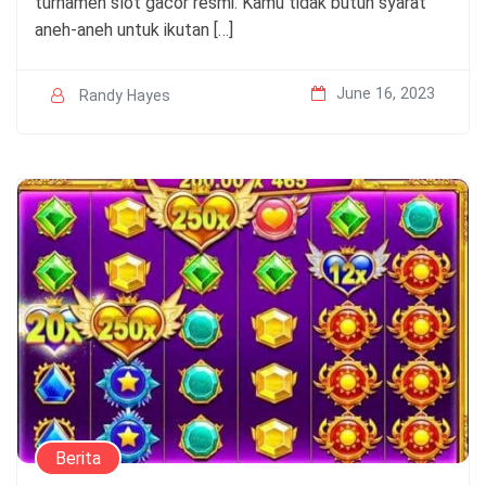
turnamen slot gacor resmi. Kamu tidak butuh syarat
aneh-aneh untuk ikutan […]
June 16, 2023
Randy Hayes
Berita