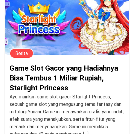
Berita
Game Slot Gacor yang Hadiahnya
Bisa Tembus 1 Miliar Rupiah,
Starlight Princess
Ayo mainkan game slot gacor Starlight Princess,
sebuah game slot yang mengusung tema fantasy dan
mitologi Yunani. Game ini menawarkan grafis yang indah,
efek suara yang menakjubkan, serta fitur-fitur yang
menarik dan menyenangkan. Game ini memiliki 5