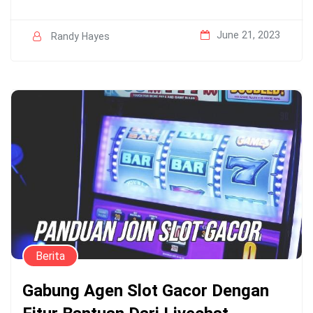
June 21, 2023
Randy Hayes
Berita
Gabung Agen Slot Gacor Dengan